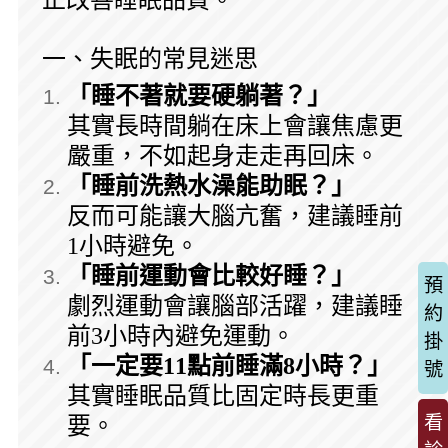
正改善睡眠品質。
一、失眠的常見迷思
「睡不著就要硬躺著？」
其實長時間躺在床上會讓焦慮更
嚴重，不如起身走走再回床。
「睡前洗熱水澡能助眠？」
反而可能讓大腦亢奮，建議睡前
1小時避免。
「睡前運動會比較好睡？」
預
劇烈運動會讓腦部活躍，建議睡
約
前3小時內避免運動。
掛
「一定要11點前睡滿8小時？」
號
其實睡眠品質比固定時長更重
看
要。