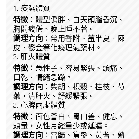
1. 痰濕體質
特徵
：體型偏胖、白天頭腦昏沉、
胸悶疲倦、晚上睡不著。
調理方向
：常用香附、薑半夏、陳
皮、鬱金等化痰理氣藥材。
2. 肝火體質
特徵
：急性子、容易緊張、頭痛、
口乾、情緒急躁。
調理方向
：柴胡、枳殼、桂枝、芍
藥，清肝火、舒緩緊張。
3. 心脾兩虛體質
特徵
：面色蒼白、胃口差、健忘、
頭暈，女性月經量少或延遲。
調理方向
：當歸、黨參、黃耆、熟