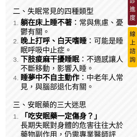
診
進
二、失眠常見的四種類型
度
躺在床上睡不著
：常與焦慮、憂
鬱有關。
線
晚上打呼、白天嗜睡
：可能是睡
上
眠呼吸中止症。
諮
下肢痠麻干擾睡眠
：不適感讓人
詢
不斷移動，影響入睡。
睡夢中不自主動作
：中老年人常
見，與腦部退化有關。
三、安眠藥的三大迷思
「吃安眠藥一定傷身？」
長期失眠對身體的危害往往大於
藥物副作用，仍需專業醫師評