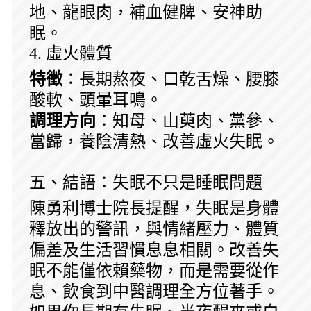
地、龍眼肉，補血健脾、安神助
眠。
4. 虛火體質
特徵
：長期熬夜、口乾舌燥、腰膝
酸軟、頭暈耳鳴。
調理方向
：知母、山萸肉、黨參、
當歸，養陰清熱、改善虛火失眠。
五、結語：失眠不只是睡眠問題
陳勇利博士院長提醒，失眠是身體
釋放出的警訊，與情緒壓力、體質
偏差及生活習慣息息相關。改善失
眠不能僅依賴藥物，而是需要從作
息、飲食到中醫調理全方位著手。