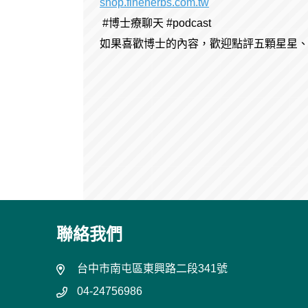
shop.fineherbs.com.tw
#博士療聊天 #podcast
如果喜歡博士的內容，歡迎點評五顆星星、
聯絡我們
台中市南屯區東興路二段341號
04-24756986