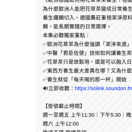
《歐洲德國如何用花草茶來養生？德國農莊
為什麼歐洲人能把花草茶變成日常養
養生邏輯切入。德國農莊重視潔淨原
輯、能長期實踐的日常選擇。
本集必聽獨家重點：
✅歐洲花草茶為什麼強調「潔淨來源
✅中醫「君臣佐使」技術如何讓養生
✅花草茶只是放鬆用，還是可以融入
✅東西方養生最大差異在哪？又為什
✅養生就從「每天喝的那一杯」開始
🔊立即收聽：
https://solink.soundon.f
【掛號截止時間】
週一至週五 上午11:30｜下午5:30｜晚上
週六 上午12:00