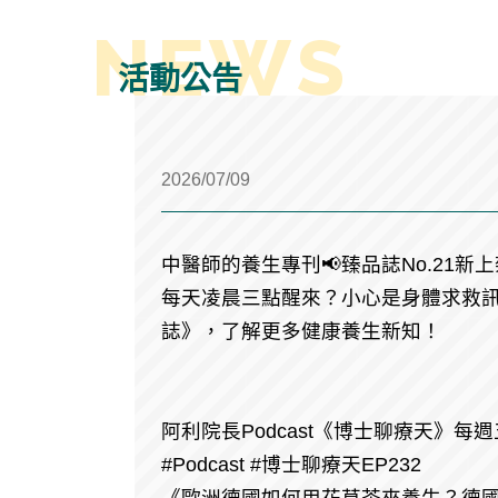
活動公告
2026/07/09
中醫師的養生專刊📢臻品誌No.21新
每天凌晨三點醒來？小心是身體求救訊
誌》，了解更多健康養生新知！
阿利院長Podcast《博士聊療天》每
#Podcast #博士聊療天EP232