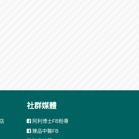
社群媒體
店
阿利博士FB粉專
臻品中醫FB