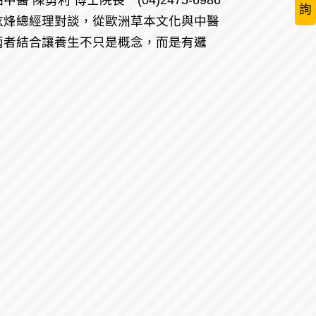
利 博士院長 (04)2475-6986
詢
炫烽總經理對談，從歐洲草本文化與中醫
兩者結合讓養生不只是概念，而是有邏