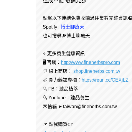
造成不便 敬請見諒
點擊以下連結免費收聽過往集數完整資訊
Spotify :
博士聊療天
也可搜尋🔎博士聊療天
⟡ 更多養生健康資訊
🖥 官網：
http://www.fineherbspro.com
🛒
線上商店：
shop.fineherbs.com.tw
🍎
食力雜誌專欄：
https://reurl.cc/GEXjLZ
🔍
FB：臻品植萃
🔍 Youtube：臻品養生
💌信箱 ➤ taiwan@fineherbs.com.tw
📌 點我購買👉