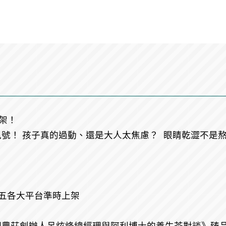
上架！
號！ 孩子真的過動、還是大人太焦慮？ 眼睛乾澀不是熬
週五各大平台準時上架