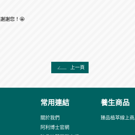
謝謝您！🤩
上一頁
常用連結
養生商品
關於我們
臻品植萃線上商
阿利博士官網