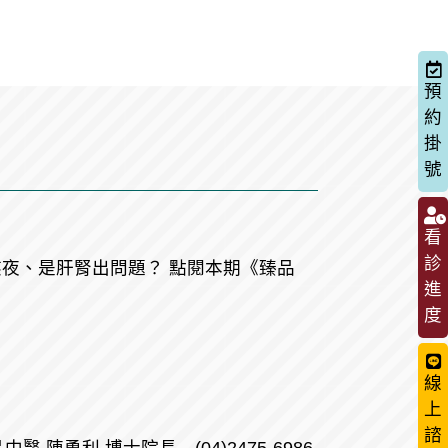
預
約
掛
號
看
診
夜、是肝腎出問題？ 點閱本期《臻品
進
度
線
上
諮