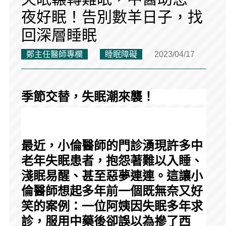
夜好眠！告別數羊日子，找
回深層睡眠
鄭主任醫師專欄
睡眠障礙
2023/04/17
季節交替，失眠潮來襲！
最近，小倫醫師的門診湧現許多中
老年失眠患者，抱怨著難以入睡、
淺眠易醒、甚至惡夢連連。這讓小
倫醫師想起多年前一個既無奈又好
笑的案例：一位阿姨因失眠多年求
診，服用中藥後卻誤以為摻了西