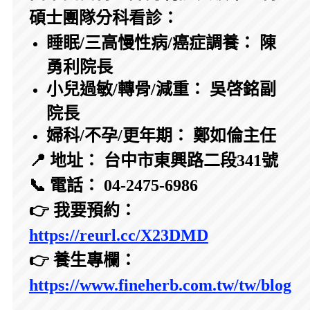
碩士團隊分科看診：
睡眠/三高慢性病/癌症調養： 陳
勇利院長
小兒過敏/轉骨/減重： 吳啓銘副
院長
婦科/不孕/更年期： 鄭如倫主任
📍 地址： 台中市東興路二段341號
📞 電話： 04-2475-6986
👉 我要預約：
https://reurl.cc/X23DMD
👉 養生專欄：
https://www.fineherb.com.tw/tw/blog