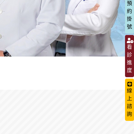
預
約
掛
號
看
診
進
度
線
上
諮
詢