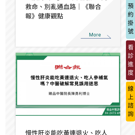
預
救命、別亂通血路｜《聯合
約
報》健康觀點
掛
號
More
看
診
進
度
線
上
諮
詢
慢性肝炎能吃黃連退火、吃人