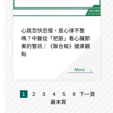
心跳忽快忽慢，是心律不整
嗎？中醫從「把脈」看心臟節
奏的警訊｜《聯合報》健康觀
點
More
1
2
3
4
5
6
下一頁
最末頁