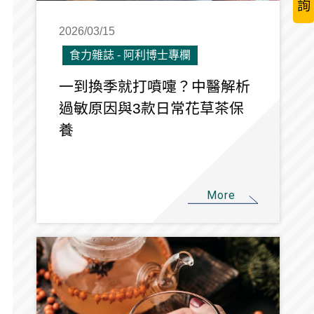
詢
2026/03/15
食力雜誌 - 阿利博士專欄
一到換季就打噴嚏？中醫解析
過敏原因與3款日常花草茶保
養
More