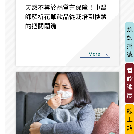
天然不等於品質有保障！中醫
師解析花草飲品從栽培到檢驗
的把關關鍵
預
約
掛
More
號
看
診
進
度
線
上
諮