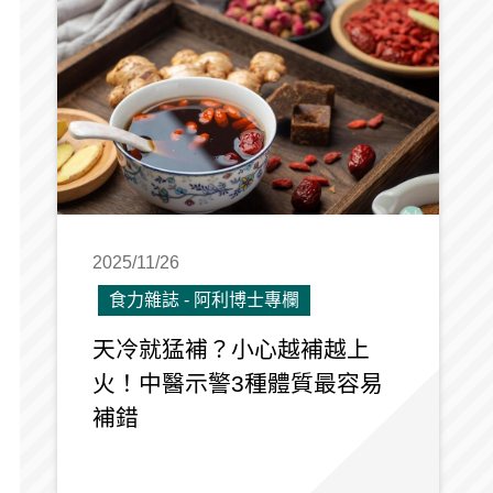
2025/11/26
食力雜誌 - 阿利博士專欄
天冷就猛補？小心越補越上
火！中醫示警3種體質最容易
補錯