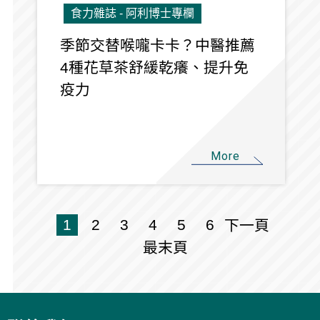
食力雜誌 - 阿利博士專欄
季節交替喉嚨卡卡？中醫推薦
4種花草茶舒緩乾癢、提升免
疫力
More
1
2
3
4
5
6
下一頁
最末頁