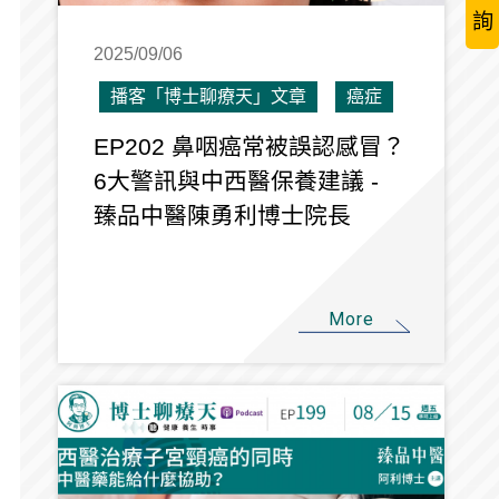
詢
2025/09/06
播客「博士聊療天」文章
癌症
EP202 鼻咽癌常被誤認感冒？
6大警訊與中西醫保養建議 -
臻品中醫陳勇利博士院長
More