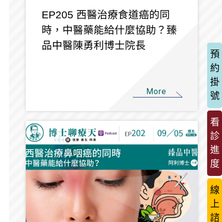
EP205 西醫治療食道癌的同
時，中醫藥能給什麼協助？臻
品中醫陳勇利博士院長
預
約
掛
More
號
看
診
進
度
線
上
諮