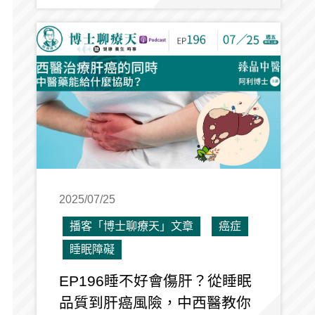
2025/07/25
播客「博士聊療天」文章
癌症
睡眠障礙
EP196睡不好會傷肝？從睡眠
品質到肝癌風險，中西醫教你