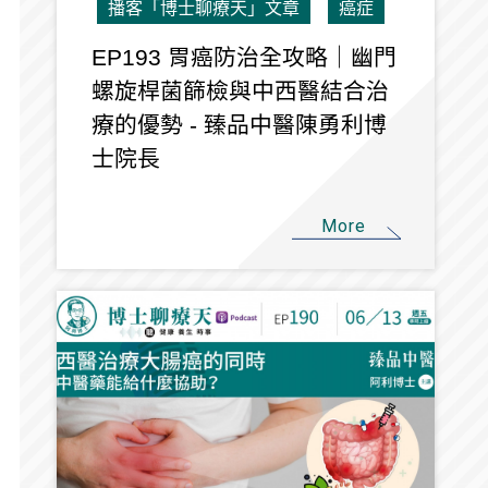
播客「博士聊療天」文章
癌症
EP193 胃癌防治全攻略｜幽門
螺旋桿菌篩檢與中西醫結合治
療的優勢 - 臻品中醫陳勇利博
士院長
More