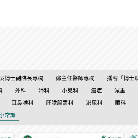
吳博士副院長專欄
鄭主任醫師專欄
播客「博士
科
外科
婦科
小兒科
癌症
減重
耳鼻喉科
肝膽腸胃科
泌尿科
眼科
小常識