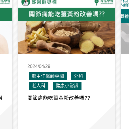
2024/04/29
鄭主任醫師專欄
外科
老人科
健康小常識
與
關節痛能吃薑黃粉改善嗎??