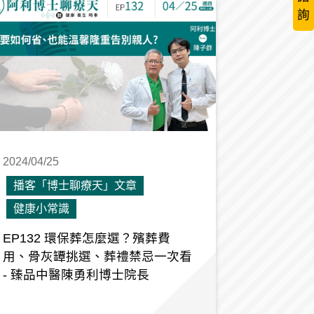
詢
2024/04/25
播客「博士聊療天」文章
健康小常識
EP132 環保葬怎麼選？殯葬費
用、骨灰罈挑選、葬禮禁忌一次看
- 臻品中醫陳勇利博士院長