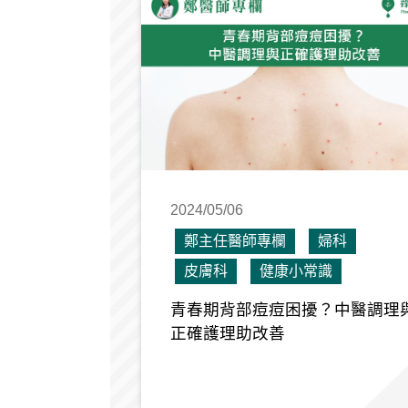
2024/05/06
鄭主任醫師專欄
婦科
皮膚科
健康小常識
青春期背部痘痘困擾？中醫調理
正確護理助改善