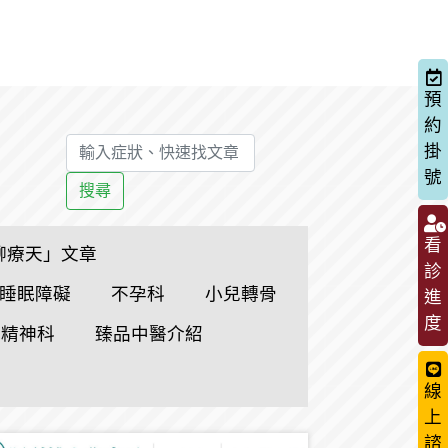
預
約
掛
號
搜尋
看
聊療天」文章
診
睡眠障礙
不孕科
小兒轉骨
進
度
精神科
臻品中醫介紹
線
上
諮