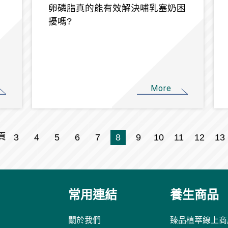
卵磷脂真的能有效解決哺乳塞奶困
擾嗎?
More
頁
3
4
5
6
7
8
9
10
11
12
13
常用連結
養生商品
關於我們
臻品植萃線上商